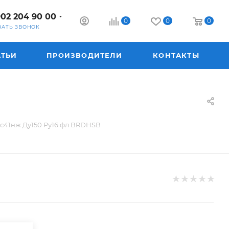
902 204 90 00
0
0
0
ЗАТЬ ЗВОНОК
АТЬИ
ПРОИЗВОДИТЕЛИ
КОНТАКТЫ
0с41нж Ду150 Ру16 фл BRDHSB