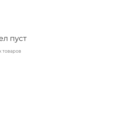
ел пуст
х товаров