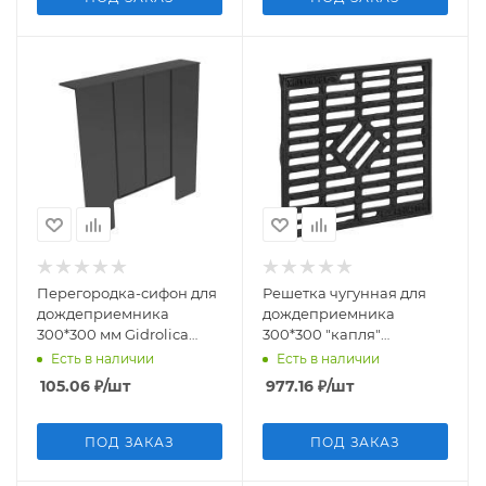
Перегородка-сифон для
Решетка чугунная для
дождеприемника
дождеприемника
300*300 мм Gidrolica
300*300 "капля"
(Арт. 210)
Аквасток (арт.32814)
Есть в наличии
Есть в наличии
105.06
₽
/шт
977.16
₽
/шт
ПОД ЗАКАЗ
ПОД ЗАКАЗ