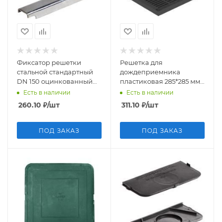
Фиксатор решетки
Решетка для
стальной стандартный
дождеприемника
DN 150 оцинкованный
пластиковая 285*285 мм
Аквасток (арт. 91151)
Gidrolica Point (Арт. 208)
Есть в наличии
Есть в наличии
260.10
₽
/шт
311.10
₽
/шт
ПОД ЗАКАЗ
ПОД ЗАКАЗ