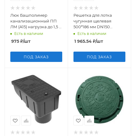
Люк Башполимер
Решетка для лотка
канализационный ПП
чугунная щелевая
ЛМ (А15) нагрузка до 1,5 т,
500*186 мм DN150
черный
Gidrolica Standart (Арт.
Есть в наличии
Есть в наличии
516)
975
₽
/шт
1 965.54
₽
/шт
ПОД ЗАКАЗ
ПОД ЗАКАЗ