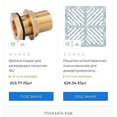
Врезка Gappo для
Решетка штампованная
резервуара латунная
оцинкованная для
3/4"
дождеприемника
300*300 Аквасток
Есть в наличии
Есть в наличии
(арт.32832)
203.77
₽
/шт
629.34
₽
/шт
ПОД ЗАКАЗ
ПОД ЗАКАЗ
ПОКАЗАТЬ ЕЩЕ