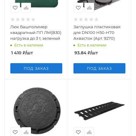
Люк Башполимер
Заглушка пластиковая
квадратный ПП ЛМ(В30)
для DN100 H50-H70
нагрузка до 3 т, зеленый
Аквасток (Арт. 9270)
Есть в наличии
Есть в наличии
1 410
₽
/шт
93.84
₽
/шт
ПОД ЗАКАЗ
ПОД ЗАКАЗ