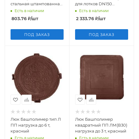
стальная штампованная
для лотков DN150
285*285 мм Gidrolica
Аквасток (Арт. 11542)
Есть в наличии
Есть в наличии
Point (Арт. 200)
803.76
₽
/шт
2 333.76
₽
/шт
ПОД ЗАКАЗ
ПОД ЗАКАЗ
Люк Башполимер тип Л
Люк Башполимер
ПП нагрузка до 6 т,
квадратный ПП ЛМ(В30)
красный
нагрузка до 3 т, красный
Есть в наличии
Есть в наличии