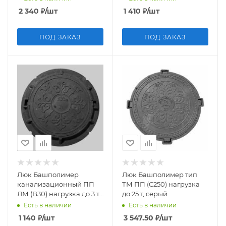
2 340
₽
/шт
1 410
₽
/шт
ПОД ЗАКАЗ
ПОД ЗАКАЗ
Люк Башполимер
Люк Башполимер тип
канализационный ПП
ТМ ПП (С250) нагрузка
ЛМ (B30) нагрузка до 3 т,
до 25 т, серый
черный
Есть в наличии
Есть в наличии
1 140
₽
/шт
3 547.50
₽
/шт