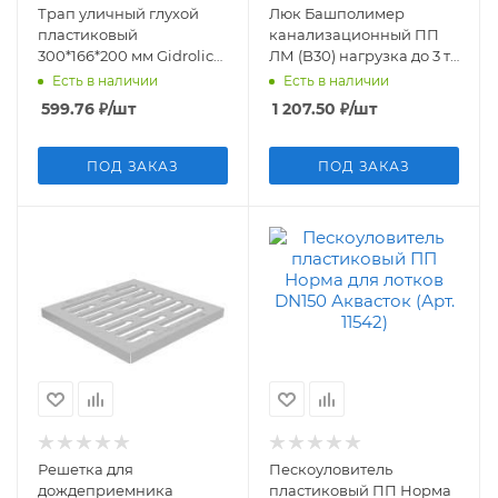
Трап уличный глухой
Люк Башполимер
пластиковый
канализационный ПП
300*166*200 мм Gidrolica
ЛМ (B30) нагрузка до 3 т,
Rain (Арт. 28135)
зеленый
Есть в наличии
Есть в наличии
599.76
₽
/шт
1 207.50
₽
/шт
ПОД ЗАКАЗ
ПОД ЗАКАЗ
Решетка для
Пескоуловитель
дождеприемника
пластиковый ПП Норма