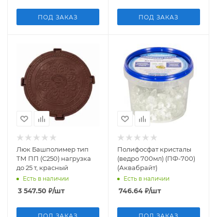
ПОД ЗАКАЗ
ПОД ЗАКАЗ
Люк Башполимер тип
Полифосфат кристалы
ТМ ПП (С250) нагрузка
(ведро 700мл) (ПФ-700)
до 25 т, красный
(Аквабрайт)
Есть в наличии
Есть в наличии
3 547.50
₽
/шт
746.64
₽
/шт
ПОД ЗАКАЗ
ПОД ЗАКАЗ