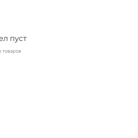
ел пуст
х товаров