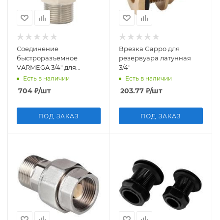
Соединение
Врезка Gappo для
быстроразъемное
резервуара латунная
VARMEGA 3/4" для
3/4"
расширительного бака
Есть в наличии
Есть в наличии
VM09601
704
₽
/шт
203.77
₽
/шт
ПОД ЗАКАЗ
ПОД ЗАКАЗ