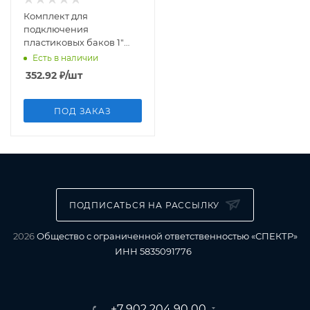
Комплект для
подключения
пластиковых баков 1"
пластиковый
Есть в наличии
352.92
₽
/шт
ПОД ЗАКАЗ
ПОДПИСАТЬСЯ НА РАССЫЛКУ
2026
Общество с ограниченной ответственностью «СПЕКТР»
ИНН 5835091776
+7 902 204 90 00