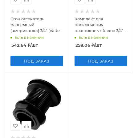
Сгон отсекатель
Комплект для
разъемный
подключения
(американка) 3/4" (Valtec
пластиковых баков 3/4"
VT 538) уп 10 шт
пластиковый
Есть в наличии
Есть в наличии
542.64
₽
/шт
258.06
₽
/шт
ПОД ЗАКАЗ
ПОД ЗАКАЗ