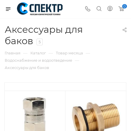
0
Аксессуары для
баков
5
—
—
—
Главная
Каталог
Товар месяца
—
Водоснабжение и водоотведение
Аксессуары для баков