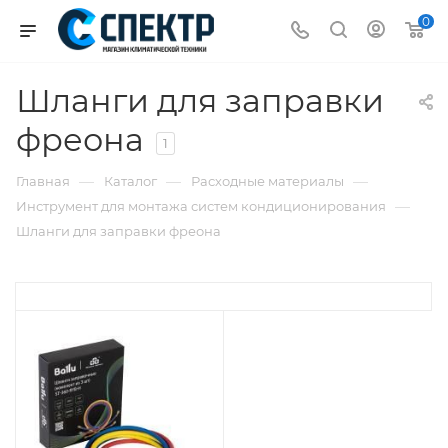
0
Шланги для заправки
фреона
1
—
—
—
Главная
Каталог
Расходные материалы
—
Инструмент для монтажа систем кондиционирования
Шланги для заправки фреона