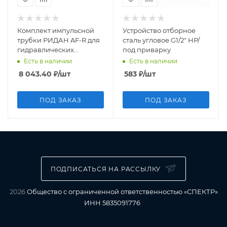
Комплект импульсной
Устройство отборное
трубки РИДАН AF-R для
сталь угловое G1/2" НР/
гидравлических
под приварку
регуляторов
Есть в наличии
Есть в наличии
8 043.40
₽
/шт
583
₽
/шт
ПОД ЗАКАЗ
ПОД ЗАКАЗ
ПОДПИСАТЬСЯ НА РАССЫЛКУ
2026
Общество с ограниченной ответственностью «СПЕКТР»
ИНН 5835091776