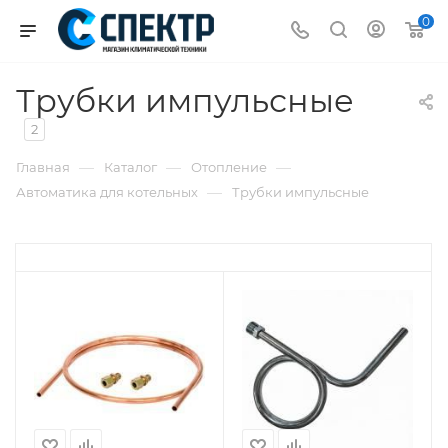
0
Трубки импульсные
2
—
—
—
Главная
Каталог
Отопление
—
Автоматика для котельных
Трубки импульсные