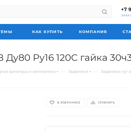
+7 
ЗАКА
ТЕМЫ
КАК КУПИТЬ
КОМПАНИЯ
СТ
 Ду80 Ру16 120C гайка 30
—
—
ная арматура и автоматика
Задвижки
Задвижка чуг 
В ИЗБРАННОЕ
СРАВНИТЬ