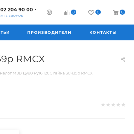
902 204 90 00
0
0
0
ЗАТЬ ЗВОНОК
АТЬИ
ПРОИЗВОДИТЕЛИ
КОНТАКТЫ
ч39р RMCX
аналог МЗВ Ду80 Ру16 120C гайка 30ч39р RMCX