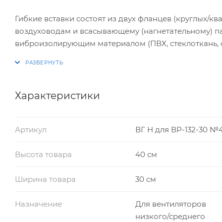
Гибкие вставки состоят из двух фланцев (круглых/к
воздуховодам и всасывающему (нагнетательному) п
виброизолирующим материалом (ПВХ, стеклоткань, 
образом: – в зависимости от принадлежности к вса
разделяют на круглые «В» (всасывающая часть) и кв
вентиляторов гибкие вставки на всасывающей и на
Характеристики
Артикул
ВГ Н для ВР-132-30 №
Высота товара
40 см
Ширина товара
30 см
Назначение
Для вентиляторов
низкого/среднего