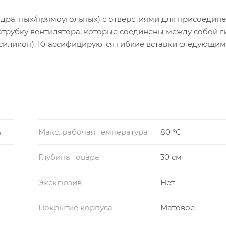
вадратных/прямоугольных) с отверстиями для присоедине
атрубку вентилятора, которые соединены между собой 
силикон). Классифицируются гибкие вставки следующим
сывающей или нагнетающей части вентилятора, гибкие в
адратные/прямоугольные «Н» (нагнетающая часть). Для о
гнетающей части одинаковы.
4
Макс. рабочая температура
80 °С
Глубина товара
30 см
Эксклюзив
Нет
Покрытие корпуса
Матовое