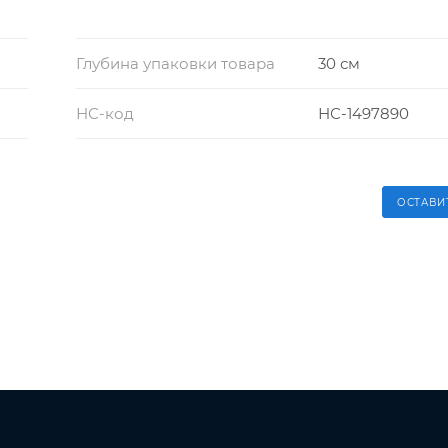
Глубина упаковки товара
30 см
НС-код
НС-1497890
ОСТАВИ