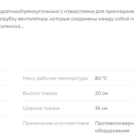
вадратных/прямоугольных) с отверстиями для присоедине
атрубку вентилятора, которые соединены между собой 
силикон).
зом:
или нагнетающей части вентилятора, гибкие вставки ра
рямоугольные «Н» (нагнетающая часть). Для осевых вент
ти одинаковы.
Макс. рабочая температура
80 °С
Высота товара
20 см
Ширина товара
34 см
Применение и соответствие
Противопожарн
оборудование