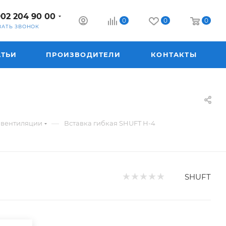
902 204 90 00
0
0
0
ЗАТЬ ЗВОНОК
АТЬИ
ПРОИЗВОДИТЕЛИ
КОНТАКТЫ
—
м вентиляции
Вставка гибкая SHUFT Н-4
SHUFT