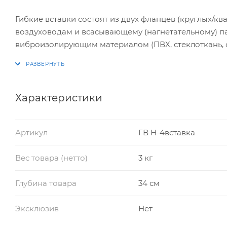
Гибкие вставки состоят из двух фланцев (круглых/к
воздуховодам и всасывающему (нагнетательному) п
виброизолирующим материалом (ПВХ, стеклоткань, 
Классифицируются гибкие вставки следующим обра
– в зависимости от принадлежности к всасывающей 
на круглые «В» (всасывающая часть) и квадратные/п
гибкие вставки на всасывающей и нагнетающей час
Характеристики
Артикул
ГВ Н-4вставка
Вес товара (нетто)
3 кг
Глубина товара
34 см
Эксклюзив
Нет