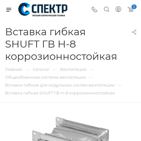
0
Вставка гибкая
SHUFT ГВ Н-8
коррозионностойкая
—
—
—
Главная
Каталог
Вентиляция
—
Общеобменные системы вентиляции
—
Вставки гибкие для модульных систем вентиляции
Вставка гибкая SHUFT ГВ Н-8 коррозионностойкая