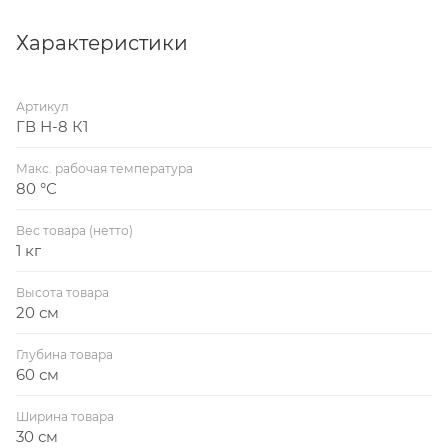
виброизолирующим материалом (ПВХ, стеклоткань,
силикон).
Характеристики
Классифицируются гибкие вставки следующим
образом:
Артикул
– в зависимости от принадлежности к всасывающей
ГВ Н-8 К1
или нагнетающей части вентилятора, гибкие
вставки разделяют на круглые «В» (всасывающая
Макс. рабочая температура
часть) и квадратные/прямоугольные «Н»
80 °С
(нагнетающая часть). Для осевых вентиляторов
Вес товара (нетто)
гибкие вставки на всасывающей и нагнетающей
1 кг
части одинаковы.
Высота товара
20 см
Глубина товара
60 см
Ширина товара
30 см