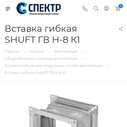
0
Вставка гибкая
SHUFT ГВ Н-8 К1
—
—
—
Главная
Каталог
Вентиляция
—
Общеобменные системы вентиляции
—
Вставки гибкие для модульных систем вентиляции
Вставка гибкая SHUFT ГВ Н-8 К1