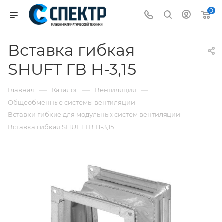
0
Вставка гибкая
SHUFT ГВ Н-3,15
—
—
—
Главная
Каталог
Вентиляция
—
Общеобменные системы вентиляции
—
Вставки гибкие для модульных систем вентиляции
Вставка гибкая SHUFT ГВ Н-3,15