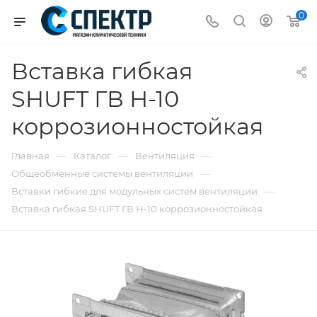
0
Вставка гибкая
SHUFT ГВ Н-10
коррозионностойкая
—
—
—
Главная
Каталог
Вентиляция
—
Общеобменные системы вентиляции
—
Вставки гибкие для модульных систем вентиляции
Вставка гибкая SHUFT ГВ Н-10 коррозионностойкая