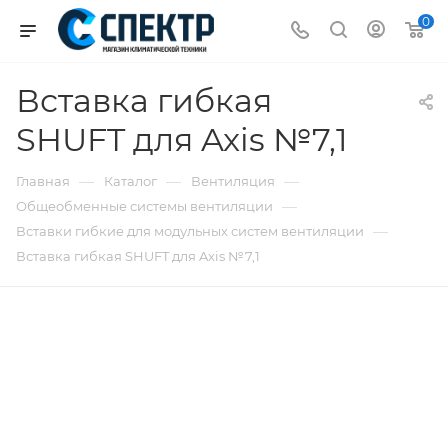
0
Вставка гибкая
SHUFT для Axis №7,1
—
—
—
Главная
Каталог
Вентиляция
—
Общеобменные системы вентиляции
—
Вставки гибкие для модульных систем вентиляции
Вставка гибкая SHUFT для Axis №7,1