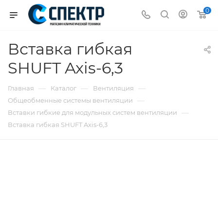
0
Вставка гибкая
SHUFT Axis-6,3
—
—
—
Главная
Каталог
Вентиляция
—
Общеобменные системы вентиляции
—
Вставки гибкие для модульных систем вентиляции
Вставка гибкая SHUFT Axis-6,3