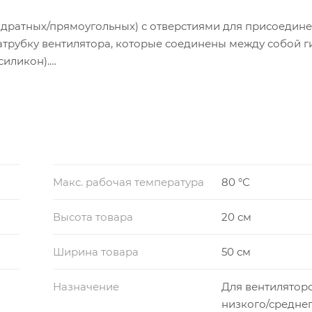
вадратных/прямоугольных) с отверстиями для присоедине
атрубку вентилятора, которые соединены между собой 
силикон).
зом:
или нагнетающей части вентилятора, гибкие вставки ра
рямоугольные «Н» (нагнетающая часть). Для осевых вент
ти одинаковы.
Макс. рабочая температура
80 °С
Высота товара
20 см
Ширина товара
50 см
Назначение
Для вентилятор
низкого/средне