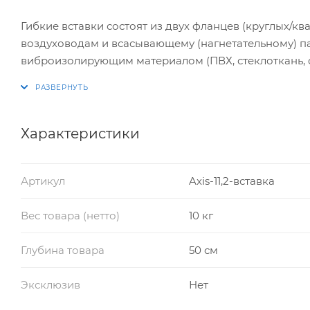
Гибкие вставки состоят из двух фланцев (круглых/к
воздуховодам и всасывающему (нагнетательному) п
виброизолирующим материалом (ПВХ, стеклоткань, 
Классифицируются гибкие вставки следующим обра
– в зависимости от принадлежности к всасывающей 
на круглые «В» (всасывающая часть) и квадратные/п
гибкие вставки на всасывающей и нагнетающей час
Характеристики
Артикул
Axis-11,2-вставка
Вес товара (нетто)
10 кг
Глубина товара
50 см
Эксклюзив
Нет