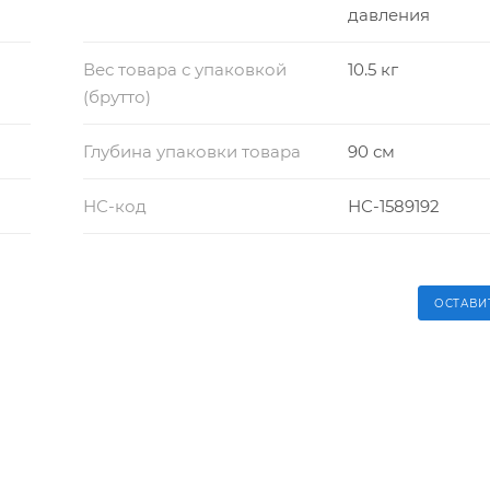
давления
Вес товара с упаковкой
10.5 кг
(брутто)
Глубина упаковки товара
90 см
НС-код
НС-1589192
ОСТАВИ