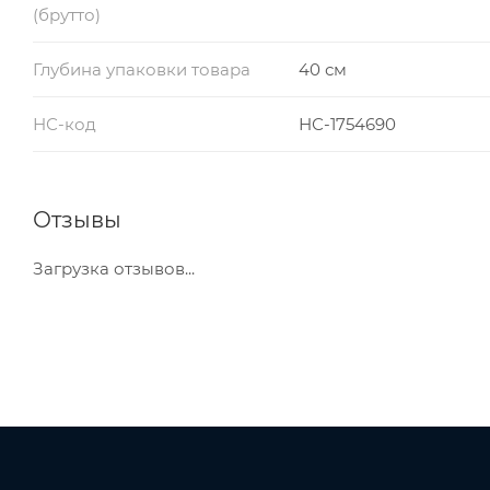
(брутто)
Глубина упаковки товара
40 см
НС-код
НС-1754690
Отзывы
Загрузка отзывов...