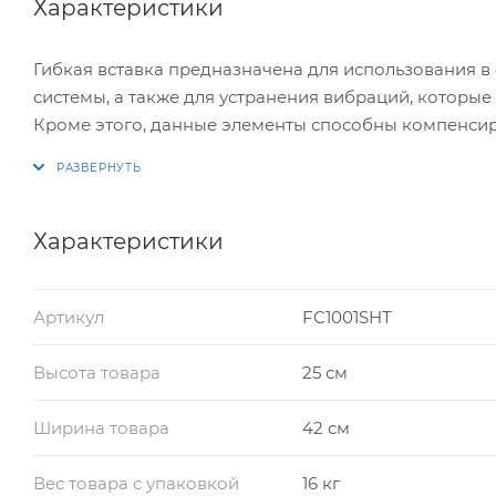
Характеристики
Гибкая вставка предназначена для использования в
системы, а также для устранения вибраций, которые
Кроме этого, данные элементы способны компенси
температуры на участке вентиляционной системы. Т
видах вентиляции, где температура газо-воздушной с
Характеристики
Артикул
FC1001SHТ
Высота товара
25 см
Ширина товара
42 см
Вес товара с упаковкой
16 кг