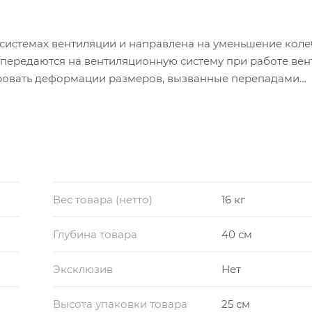
 системах вентиляции и направлена на уменьшение кол
 передаются на вентиляционную систему при работе вен
ровать деформации размеров, вызванные перепадами
аким образом, гибкие вставки найдут себе применение 
меси будет укладываться в диапазоне от -40 до +80 гра
Вес товара (нетто)
16 кг
Глубина товара
40 см
Эксклюзив
Нет
Высота упаковки товара
25 см