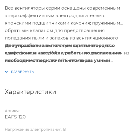
Все вентиляторы серии оснащены современным
энергоэффективным электродвигателем с
японскими подшипниками качения; пружинным
обратным клапаном для предотвращения
попадания пыли и запахов из вентиляционного
Для управления вытяжным вентилятором со
канала, кабельным выводом с разъемом для
смартфона и настройки работы по расписанию
удобства монтажа. Корпус вентилятора выполнен из
необходимо подключить его через умный
высококачественного АБС-пластика.
выключатель или реле Hommyn! при
необходимости установить Блок управления
(шлюз) HOMMYN
Характеристики
Артикул
EAFS-120
Напряжение электропитания, В