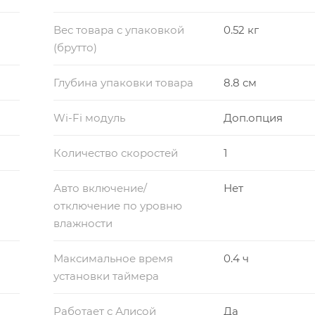
Вес товара с упаковкой
0.52 кг
(брутто)
Глубина упаковки товара
8.8 см
Wi-Fi модуль
Доп.опция
Количество скоростей
1
Авто включение/
Нет
отключение по уровню
влажности
Максимальное время
0.4 ч
установки таймера
Работает с Алисой
Да