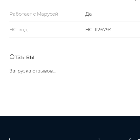
Работает с Марусей
Да
НС-код
НС-1126794
Отзывы
Загрузка отзывов...