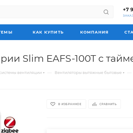
+7 
ЗАКА
ТЕМЫ
КАК КУПИТЬ
КОМПАНИЯ
СТ
рии Slim EAFS-100T с тай
—
—
системы вентиляции
Вентиляторы вытяжные бытовые
В ИЗБРАННОЕ
СРАВНИТЬ