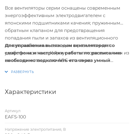
Все вентиляторы серии оснащены современным
энергоэффективным электродвигателем с
японскими подшипниками качения; пружинным
обратным клапаном для предотвращения
попадания пыли и запахов из вентиляционного
Для управления вытяжным вентилятором со
канала, кабельным выводом с разъемом для
смартфона и настройки работы по расписанию
удобства монтажа. Корпус вентилятора выполнен из
необходимо подключить его через умный
высококачественного АБС-пластика.
выключатель или реле Hommyn! при
необходимости установить Блок управления
(шлюз) HOMMYN
Характеристики
Артикул
EAFS-100
Напряжение электропитания, В