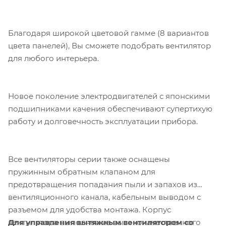
Благодаря широкой цветовой гамме (8 вариантов
цвета панелей), Вы сможете подобрать вентилятор
для любого интерьера.
Новое поколение электродвигателей с японскими
подшипниками качения обеспечивают супертихую
работу и долговечность эксплуатации прибора.
Все вентиляторы серии также оснащены
пружинным обратным клапаном для
предотвращения попадания пыли и запахов из
вентиляционного канала, кабельным выводом с
разъемом для удобства монтажа. Корпус
Для управления вытяжным вентилятором со
вентилятора выполнен из высококачественного