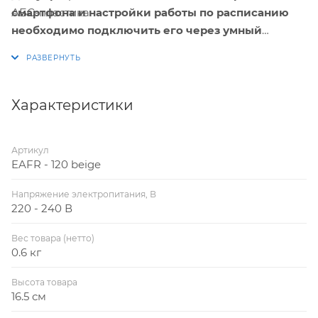
смартфона и настройки работы по расписанию
АБС-пластика.
необходимо подключить его через умный
выключатель или реле Hommyn! при
необходимости установить Блок управления
(шлюз) HOMMYN
Характеристики
Артикул
EAFR - 120 beige
Напряжение электропитания, В
220 - 240 В
Вес товара (нетто)
0.6 кг
Высота товара
16.5 см