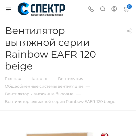
0
Вентилятор
вытяжной серии
Rainbow EAFR-120
beige
—
—
—
Главная
Каталог
Вентиляция
—
Общеобменные системы вентиляции
—
Вентиляторы вытяжные бытовые
Вентилятор вытяжной серии Rainbow EAFR-120 beige