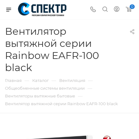
0
Вентилятор
вытяжной серии
Rainbow EAFR-100
black
—
—
—
Главная
Каталог
Вентиляция
—
Общеобменные системы вентиляции
—
Вентиляторы вытяжные бытовые
Вентилятор вытяжной серии Rainbow EAFR-100 black