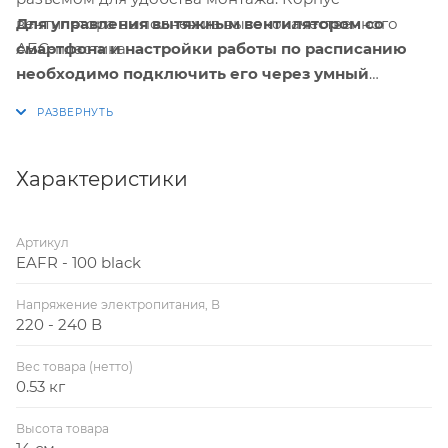
Для управления вытяжным вентилятором со
вентилятора выполнен из высококачественного
смартфона и настройки работы по расписанию
АБС-пластика.
необходимо подключить его через умный
выключатель или реле Hommyn! при
необходимости установить Блок управления
(шлюз) HOMMYN
Характеристики
Артикул
EAFR - 100 black
Напряжение электропитания, В
220 - 240 В
Вес товара (нетто)
0.53 кг
Высота товара