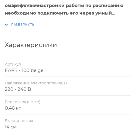
смартфона и настройки работы по расписанию
АБС-пластика.
необходимо подключить его через умный
выключатель или реле Hommyn! при
необходимости установить Блок управления
(шлюз) HOMMYN
Характеристики
Артикул
EAFR - 100 beige
Напряжение электропитания, В
220 - 240 В
Вес товара (нетто)
0.46 кг
Высота товара
14 см