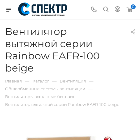
0
Вентилятор
вытяжной серии
Rainbow EAFR-100
beige
—
—
—
Главная
Каталог
Вентиляция
—
Общеобменные системы вентиляции
—
Вентиляторы вытяжные бытовые
Вентилятор вытяжной серии Rainbow EAFR-100 beige