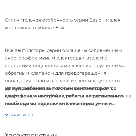
Отличительная особенность серии Basic – малая
монтажная глубина <5см.
Все вентиляторы серии оснащены современным
энергоэффективным электродвигателем с
японскими подшипниками качения, пружинным
обратным клапаном для предотвращения
попадания пыли и запахов из вентиляционного
Для управления вытяжным вентилятором со
канала, кабельным выводом с разъемом для
смартфона и настройки работы по расписанию
удобства монтажа. Корпус вентилятора выполнен из
необходимо подключить его через умный
высококачественного АБС-пластика.
выключатель или реле Hommyn! при
необходимости установить Блок управления
(шлюз) HOMMYN
Характеристики