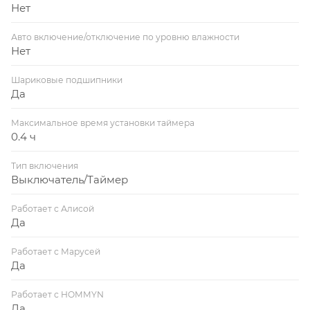
Нет
Авто включение/отключение по уровню влажности
Нет
Шариковые подшипники
Да
Максимальное время установки таймера
0.4 ч
Тип включения
Выключатель/Таймер
Работает с Алисой
Да
Работает с Марусей
Да
Работает с HOMMYN
Да