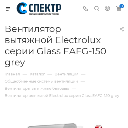
0
Вентилятор
вытяжной Electrolux
серии Glass EAFG-150
grey
—
—
—
Главная
Каталог
Вентиляция
—
Общеобменные системы вентиляции
—
Вентиляторы вытяжные бытовые
Вентилятор вытяжной Electrolux серии Glass EAFG-150 grey