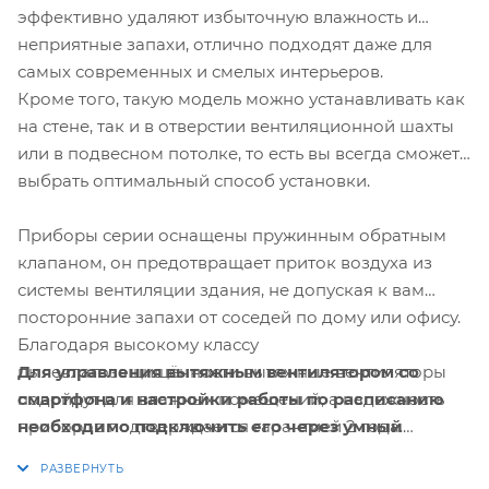
эффективно удаляют избыточную влажность и
неприятные запахи, отлично подходят даже для
самых современных и смелых интерьеров.
Кроме того, такую модель можно устанавливать как
на стене, так и в отверстии вентиляционной шахты
или в подвесном потолке, то есть вы всегда сможете
выбрать оптимальный способ установки.
Приборы серии оснащены пружинным обратным
клапаном, он предотвращает приток воздуха из
системы вентиляции здания, не допуская к вам
посторонние запахи от соседей по дому или офису.
Благодаря высокому классу
Для управления вытяжным вентилятором со
пылевлагозащищённости вытяжные вентиляторы
смартфона и настройки работы по расписанию
подойдут для влажных помещений, а надежность
необходимо подключить его через умный
приборов подтверждается гарантией 2 года.
выключатель или реле Hommyn! при
Вентиляторы Electrolux создают идеальный климат.
необходимости установить Блок управления