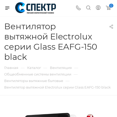
0
Вентилятор
вытяжной Electrolux
серии Glass EAFG-150
black
—
—
—
Главная
Каталог
Вентиляция
—
Общеобменные системы вентиляции
—
Вентиляторы вытяжные бытовые
Вентилятор вытяжной Electrolux серии Glass EAFG-150 black