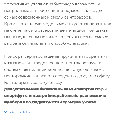
эффективно удаляют избыточную влажность и
неприятные запахи, отлично подходят даже для
самых современных и смелых интерьеров.
Кроме того, такую модель можно устанавливать как
на стене, так и в отверстии вентиляционной шахты
или в подвесном потолке, то есть вы всегда сможете
выбрать оптимальный способ установки.
Приборы серии оснащены пружинным обратным
клапаном, он предотвращает приток воздуха из
системы вентиляции здания, не допуская к вам
посторонние запахи от соседей по дому или офису.
Благодаря высокому классу
Для управления вытяжным вентилятором со
пылевлагозащищённости вытяжные вентиляторы
смартфона и настройки работы по расписанию
подойдут для влажных помещений, а надежность
необходимо подключить его через умный
приборов подтверждается гарантией 2 года.
выключатель или реле Hommyn! при
Вентиляторы Electrolux создают идеальный климат.
необходимости установить Блок управления