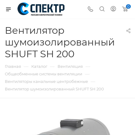
0
Вентилятор
шумоизолированный
SHUFT SH 200
—
—
—
Главная
Каталог
Вентиляция
—
Общеобменные системы вентиляции
—
Вентиляторы канальные центробежные
Вентилятор шумоизолированный SHUFT SH 200