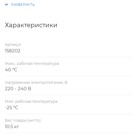
агрегат подходит как для промышленного, так и для
бытового применения благодаря высокой
эффективности, удобному монтажу и низкому
уровню рабочего шума.
Характеристики
Артикул
158202
Макс. рабочая температура
40 °С
Напряжение электропитания, В
220 - 240 В
Мин. рабочая температура
-25 °С
Вес товара (нетто)
10.5 кг