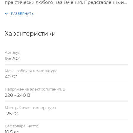
практически любого назначения. Представленный
агрегат подходит как для промышленного, так и для
бытового применения благодаря высокой
эффективности, удобному монтажу и низкому
уровню рабочего шума.
Характеристики
Артикул
158202
Макс. рабочая температура
40 °С
Напряжение электропитания, В
220 - 240 В
Мин. рабочая температура
-25 °С
Вес товара (нетто)
10.5 кг