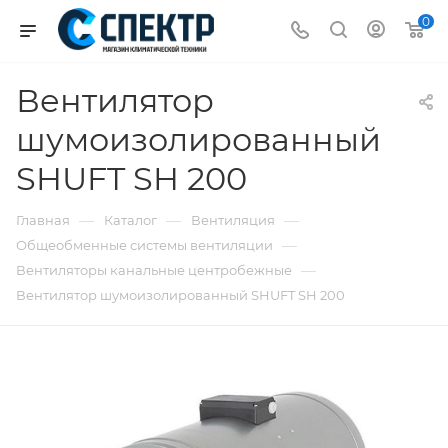
0
Вентилятор
шумоизолированный
SHUFT SH 200
—
—
—
Главная
Каталог
Вентиляция
—
Общеобменные системы вентиляции
—
Вентиляторы канальные центробежные
Вентилятор шумоизолированный SHUFT SH 200