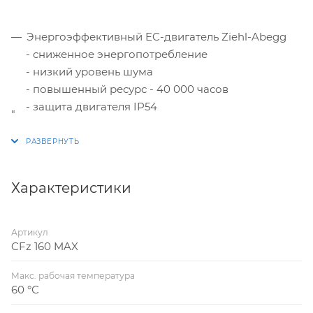
Энергоэффективный EC-двигатель Ziehl-Abegg
- сниженное энергопотребление
- низкий уровень шума
- повышенный ресурс - 40 000 часов
- защита двигателя IP54
"
Встроенный триммер установки скорости
Стойкий к коррозии стальной корпус изготовлен
по технологии ротационной вытяжки:
Характеристики
- повышенные прочность и герметичность.
- минимальный уровень шума
- оптимальные аэродинамические
Артикул
характеристики.
CFz 160 MAX
Вентилятор, подключенный к воздуховоду, может
Макс. рабочая температура
быть установлен снаружи или во влажном
60 °С
помещении.