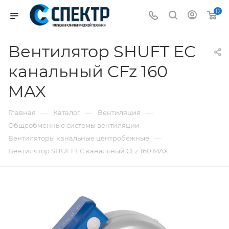
0
Вентилятор SHUFT EC
канальный CFz 160
MAX
—
—
—
Главная
Каталог
Вентиляция
—
Общеобменные системы вентиляции
—
Вентиляторы канальные центробежные
Вентилятор SHUFT EC канальный CFz 160 MAX