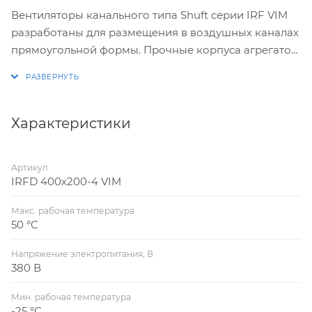
Вентиляторы канального типа Shuft серии IRF VIM
разработаны для размещения в воздушных каналах
прямоугольной формы. Прочные корпуса агрегатов
выполнены из высококачественной стали,
устойчивой к воздействию окружающей среды и
образованию коррозии. Изнутри корпус защищен
минватой. Все модели из представленной серии
Характеристики
оснащены высокоэффективной крыльчаткой и
шарикоподшипниками.
Артикул
IRFD 400х200-4 VIM
Макс. рабочая температура
50 °С
Напряжение электропитания, В
380 В
Мин. рабочая температура
-25 °С