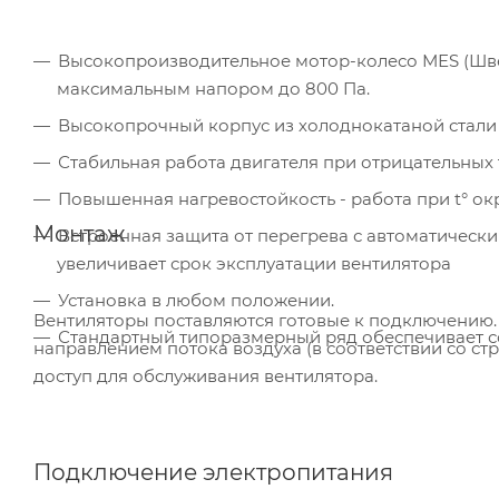
Высокопроизводительное мотор-колесо МЕS (Шв
максимальным напором до 800 Пa.
Высокопрочный корпус из холоднокатаной стали
Стабильная работа двигателя при отрицательных
Повышенная нагревостойкость - работа при t° о
Монтаж
Встроенная защита от перегрева с автоматическ
увеличивает срок эксплуатации вентилятора
Установка в любом положении.
Вентиляторы поставляются готовые к подключению. 
Стандартный типоразмерный ряд обеспечивает с
направлением потока воздуха (в соответствии со ст
доступ для обслуживания вентилятора.
Подключение электропитания