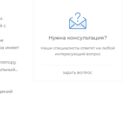
м.
й с
Нужна консультация?
ые
ра имеет
Наши специалисты ответят на любой
интересующий вопрос
улятору
альный
ЗАДАТЬ ВОПРОС
щений