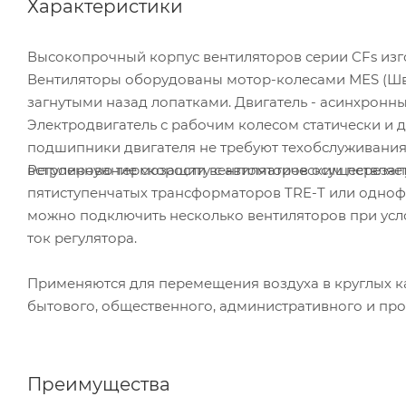
Характеристики
Высокопрочный корпус вентиляторов серии CFs изг
Вентиляторы оборудованы мотор-колесами МЕS (Шве
загнутыми назад лопатками. Двигатель - асинхронн
Электродвигатель с рабочим колесом статически и 
подшипники двигателя не требуют техобслуживания 
Регулирование скорости вентиляторов осуществляе
встроенную термозащиту с автоматическим перезап
пятиступенчатых трансформаторов TRE-T или однофа
можно подключить несколько вентиляторов при усл
ток регулятора.
Применяются для перемещения воздуха в круглых 
бытового, общественного, административного и пр
Преимущества