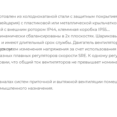
отовлен из холоднокатаной стали с защитным покрытие
йцария) с пластиковой или металлической крыльчатко
ый с внешним ротором IP44, клеммная коробка IP55.
динамически сбалансированы в 2х плоскостях. Шариков
и имеют длительный срок службы. Двигатель вентилято
тся путем изменения напряжения за счет использования
уском.
зных плавных регуляторов скорости SRE. К одному рег
овии, что общий ток вентиляторов не превышает номин
каналах систем приточной и вытяжной вентиляции поме
омышленного назначения.