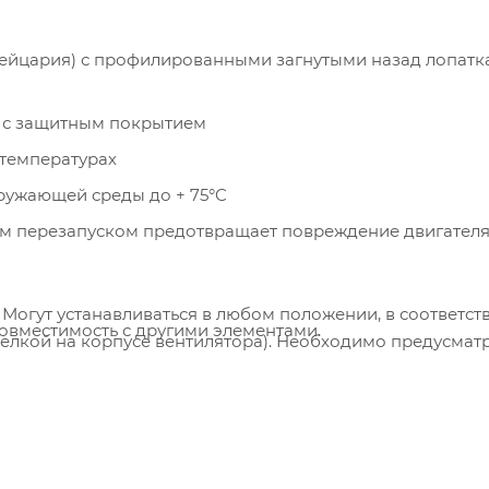
ейцария) с профилированными загнутыми назад лопатк
 с защитным покрытием
 температурах
кружающей среды до + 75°C
им перезапуском предотвращает повреждение двигателя
Могут устанавливаться в любом положении, в соответств
овместимость с другими элементами.
релкой на корпусе вентилятора). Необходимо предусмат