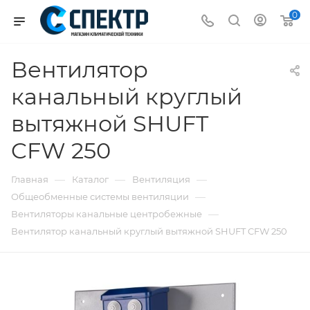
0
Вентилятор
канальный круглый
вытяжной SHUFT
CFW 250
—
—
—
Главная
Каталог
Вентиляция
—
Общеобменные системы вентиляции
—
Вентиляторы канальные центробежные
Вентилятор канальный круглый вытяжной SHUFT CFW 250