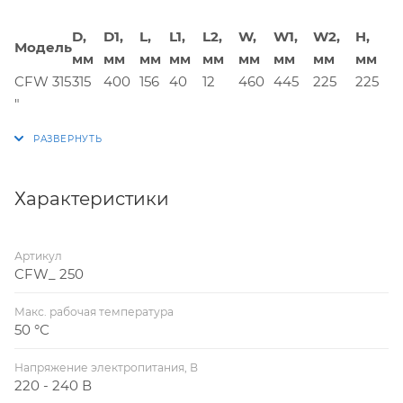
D,
D1,
L,
L1,
L2,
W,
W1,
W2,
H,
Модель
мм
мм
мм
мм
мм
мм
мм
мм
мм
CFW 315
315
400
156
40
12
460
445
225
225
"
Характеристики
Артикул
CFW_ 250
Макс. рабочая температура
50 °С
Напряжение электропитания, В
220 - 240 В