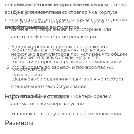
колесом статически и динамически
положении, в соответствии с направлением потока
сбалансированы в двух плоскостях.
воздуха (в соответствии со стрелкой на корпусе
вентилятора). Необходимо предусматривать доступ
Регулирование скорости 0–100 % путем
Не допускается:
для обслуживания вентилятора.
изменения напряжения (тиристорные или
автотрансформаторные регуляторы).
К одному регулятору можно подключить
Монтировать в помещениях, где воздух
несколько вентиляторов при условии, что общий
содержит «тяжелую» пыль, муку и т. п.
ток вентиляторов не превышает номинальный
Монтировать во взрыво- и пожароопасных
ток регулятора.
помещениях.
Шариковые подшипники двигателя не требуют
специального техобслуживания.
Гарантия 12 месяцев
Двигатели имеют встроенное термореле с
автоматическим перезапуском.
Установка на стену (окно) в любом положении.
Размеры