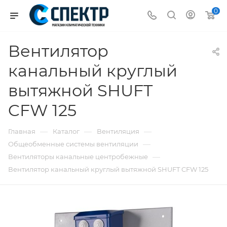
0
Вентилятор
канальный круглый
вытяжной SHUFT
CFW 125
—
—
—
Главная
Каталог
Вентиляция
—
Общеобменные системы вентиляции
—
Вентиляторы канальные центробежные
Вентилятор канальный круглый вытяжной SHUFT CFW 125