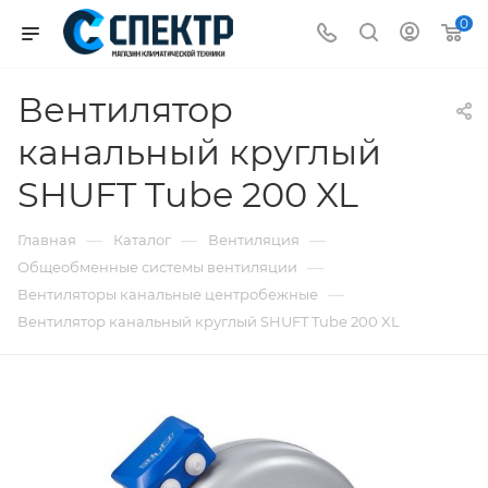
0
Вентилятор
канальный круглый
SHUFT Tube 200 XL
—
—
—
Главная
Каталог
Вентиляция
—
Общеобменные системы вентиляции
—
Вентиляторы канальные центробежные
Вентилятор канальный круглый SHUFT Tube 200 XL