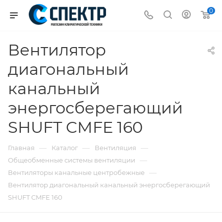
0
Вентилятор
диагональный
канальный
энергосберегающий
SHUFT CMFE 160
—
—
—
Главная
Каталог
Вентиляция
—
Общеобменные системы вентиляции
—
Вентиляторы канальные центробежные
Вентилятор диагональный канальный энергосберегающий
SHUFT CMFE 160