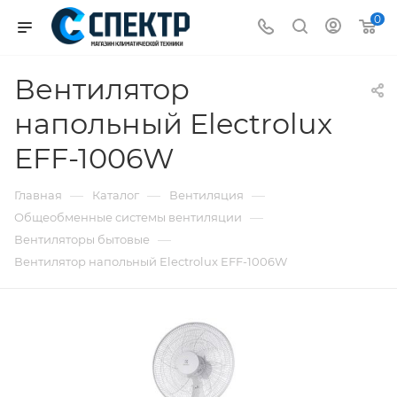
0
Вентилятор
напольный Electrolux
EFF-1006W
—
—
—
Главная
Каталог
Вентиляция
—
Общеобменные системы вентиляции
—
Вентиляторы бытовые
Вентилятор напольный Electrolux EFF-1006W