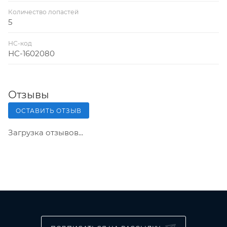
Количество лопастей
5
НС-код
НС-1602080
Отзывы
ОСТАВИТЬ ОТЗЫВ
Загрузка отзывов...