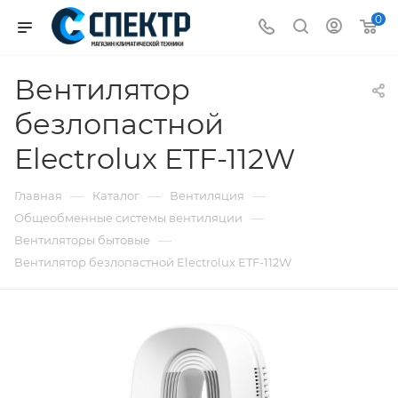
0
Вентилятор
безлопастной
Electrolux ETF-112W
—
—
—
Главная
Каталог
Вентиляция
—
Общеобменные системы вентиляции
—
Вентиляторы бытовые
Вентилятор безлопастной Electrolux ETF-112W