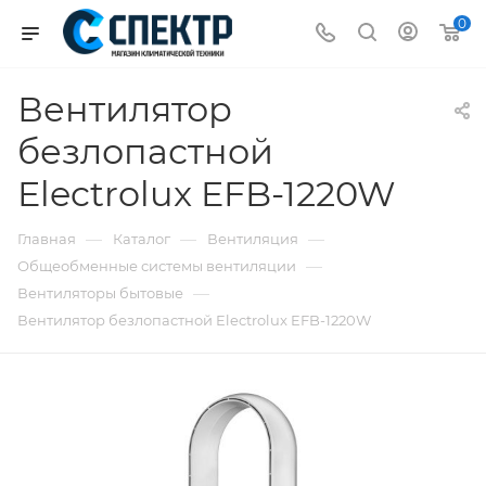
0
Вентилятор
безлопастной
Electrolux EFB-1220W
—
—
—
Главная
Каталог
Вентиляция
—
Общеобменные системы вентиляции
—
Вентиляторы бытовые
Вентилятор безлопастной Electrolux EFB-1220W