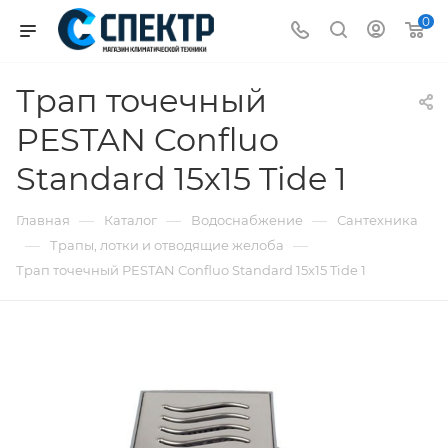
0
Трап точечный
PESTAN Confluo
Standard 15х15 Tide 1
—
—
—
Главная
Каталог
Водоснабжение
Сантехника
—
—
Трапы, лотки и отводящие желоба
Трап точечный PESTAN Confluo Standard 15х15 Tide 1