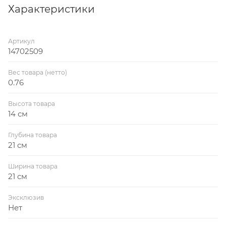
Пропускная способность 70 л/мин. свидетельствует
Характеристики
об уникальной производительности по сравнению с
трапами конкурентов.
Артикул
Мин. глубина установки 62 мм.
14702509
Запатентованный мультисифон с силиконовой
мембраной на 100% защитит от неприятного запаха.
Вес товара (нетто)
0.76
Высота товара
14 см
Глубина товара
21 см
Ширина товара
21 см
Эксклюзив
Нет