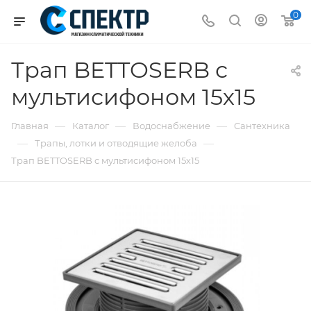
0
Трап BETTOSERB с
мультисифоном 15х15
—
—
—
Главная
Каталог
Водоснабжение
Сантехника
—
—
Трапы, лотки и отводящие желоба
Трап BETTOSERB с мультисифоном 15х15