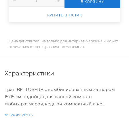
В КОРЗИНУ
КУПИТЬ В 1 КЛИК
Цена действительна только для интернет-магазина и может
отличаться от цен в розничных магазинах
Характеристики
Трап BETTOSERB с комбинированным затвором
15х15 см подойдет для ванной комнаты
любых размеров, ведь он компактный и не
загромождает пространство.
Вращающаяся база на 360 позволит легко провести
установку, так, как вам нужно.