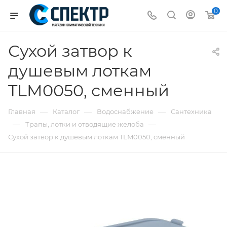
0
Сухой затвор к
душевым лоткам
TLM0050, сменный
—
—
—
Главная
Каталог
Водоснабжение
Сантехника
—
—
Трапы, лотки и отводящие желоба
Сухой затвор к душевым лоткам TLM0050, сменный