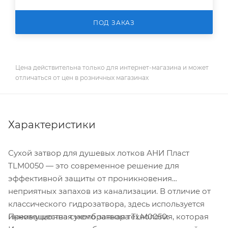
ПОД ЗАКАЗ
Цена действительна только для интернет-магазина и может
отличаться от цен в розничных магазинах
Характеристики
Сухой затвор для душевых лотков АНИ Пласт
TLM0050 — это современное решение для
эффективной защиты от проникновения
неприятных запахов из канализации. В отличие от
классического гидрозатвора, здесь используется
Преимущества сухого затвора TLM0050:
инновационная мембранная технология, которая