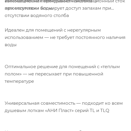
Инновационная мембранная система —
автоматически перекрывает канализационный сток
автоматически блокирует доступ запахам при
при отсутствии воды.
отсутствии водяного столба
Идеален для помещений с нерегулярным
использованием — не требует постоянного наличия
воды
Оптимальное решение для помещений с «теплым
полом» — не пересыхает при повышенной
температуре
Универсальная совместимость — подходит ко всем
душевым лоткам «АНИ Пласт» серий TL и TLQ