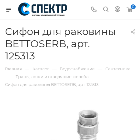
0
Сифон для раковины
BETTOSERB, арт.
125313
—
—
—
Главная
Каталог
Водоснабжение
Сантехника
—
—
Трапы, лотки и отводящие желоба
Сифон для раковины BETTOSERB, арт. 125313