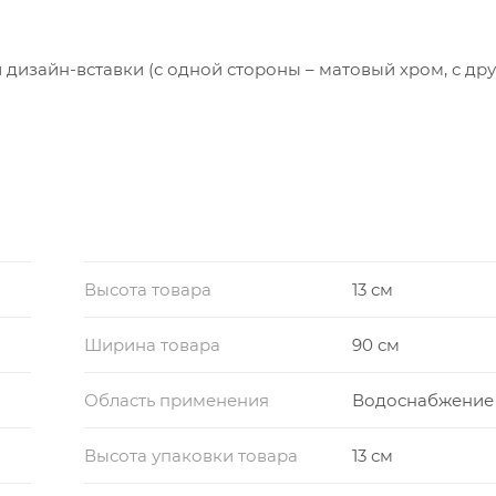
 дизайн-вставки (с одной стороны – матовый хром, с др
пенью функциональности, предотвращает проникновение
Высота товара
13 см
за счет опор, входящих в комплект.
Ширина товара
90 см
Область применения
Водоснабжение
Высота упаковки товара
13 см