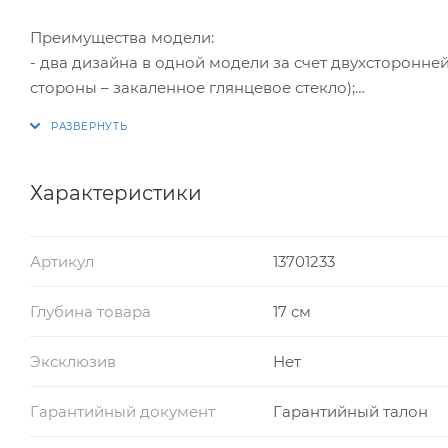
Преимущества модели:
- два дизайна в одной модели за счет двухсторонней
стороны – закаленное глянцевое стекло);
- система слива конденсата в канализацию/сток;
- высокое качество материалов;
- легкость монтажа и простота обслуживания;
- S-образный сифон, разработанный с высокой сте
Характеристики
из канализации;
- наличие сухого затвора;
Артикул
13701233
- длительный срок эксплуатации;
- возможность регулировки высоты и наклона трапа 
Глубина товара
17 см
Эксклюзив
Нет
Гарантийный документ
Гарантийный талон