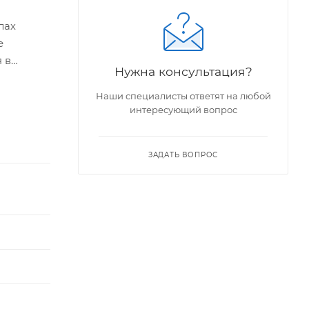
лах
е
 в
Нужна консультация?
ем вам
й, а
Наши специалисты ответят на любой
интересующий вопрос
кобы,
и,
ЗАДАТЬ ВОПРОС
еребойную
ение