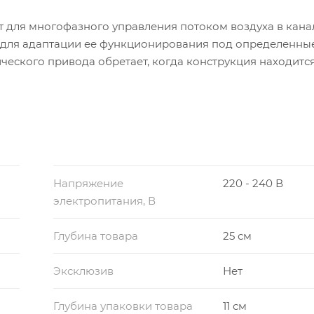
т для многофазного управления потоком воздуха в кана
 для адаптации ее функционирования под определенны
ческого привода обретает, когда конструкция находится
т задач, для которых предназначен клапан, мы предлага
линейке представлены устройства с возвратной пружино
ния. Продукт имеет универсальное крепление в виде с
мером от 9 до 19 мм и оснащен концевыми выключателям
ем положении лопатки в огнезадерживающем клапане.
иты от влаги и пыли IP54 обеспечивает надежную бесп
Напряжение
220 - 240 В
ниями к продукции, компания БВМ контролирует соблюд
электропитания, В
ьную проверку качества при производстве приводов.
Глубина товара
25 см
Эксклюзив
Нет
Глубина упаковки товара
11 см