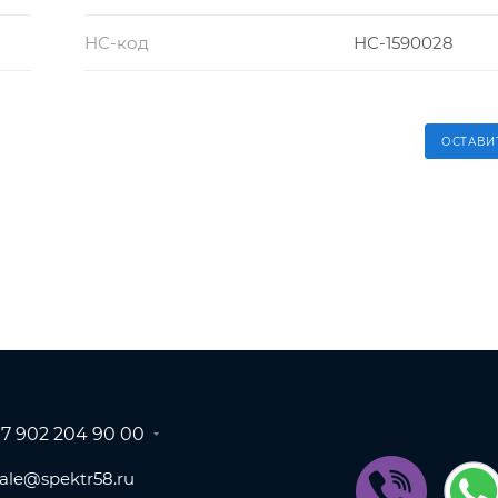
НС-код
НС-1590028
ОСТАВИ
+7 902 204 90 00
sale@spektr58.ru