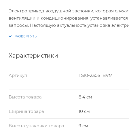
Электропривод воздушной заслонки, которая служи
вентиляции и кондиционирования, устанавливается
запросы. Настоящую актуальность установка электри
малодоступной части воздуховода. В зависимости о
различные модели и типы данного оборудования. В 
также модификации с функцией плавного регулирова
подходящее и на круглую, и на квадратную ось раз
Характеристики
подающими сигнал на систему автоматики о крайн
Оптимальная для такого оборудования степень защ
Артикул
TS10-230S_BVM
работу. В связи с жесткими нормативными требова
производителем всех необходимых норм и обязател
Высота товара
8.4 см
Ширина товара
10 см
Высота упаковки товара
9 см