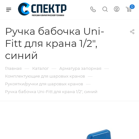
0
Ручка бабочка Uni-
Fitt для крана 1/2",
синий
—
—
—
Главная
Каталог
Арматура запорная
—
Комплектующие для шаровых кранов
—
Рукоятки/ручки для шаровых кранов
Ручка бабочка Uni-Fitt для крана 1/2", синий