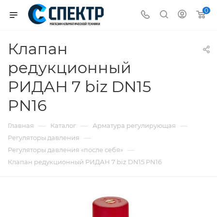
0
Клапан
редукционный
РИДАН 7 biz DN15
PN16
—
—
—
Главная
Каталог
Арматура регулирующая
—
Регуляторы давления
—
Регуляторы давления «после себя»
Клапан редукционный РИДАН 7 biz DN15 PN16