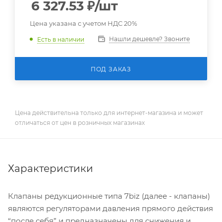
6 327.53
₽
/шт
Цена указана с учетом НДС 20%
Нашли дешевле? Звоните
Есть в наличии
ПОД ЗАКАЗ
Цена действительна только для интернет-магазина и может
отличаться от цен в розничных магазинах
Характеристики
Клапаны редукционные типа 7biz (далее - клапаны)
являются регуляторами давления прямого действия
“после себя” и предназначены для снижения и