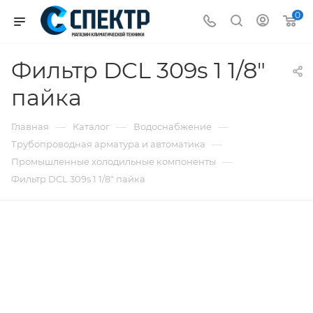
0
Фильтр DCL 309s 1 1/8"
пайка
—
—
—
Главная
Каталог
Водоснабжение
—
Трубопроводная арматура и автоматика
—
Промышленные холодильные компоненты
Фильтр DCL 309s 1 1/8" пайка