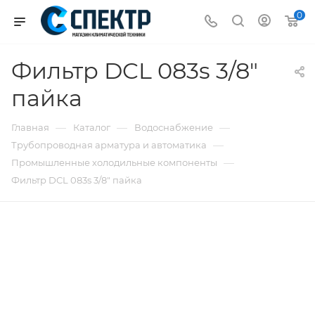
0
Фильтр DCL 083s 3/8"
пайка
—
—
—
Главная
Каталог
Водоснабжение
—
Трубопроводная арматура и автоматика
—
Промышленные холодильные компоненты
Фильтр DCL 083s 3/8" пайка