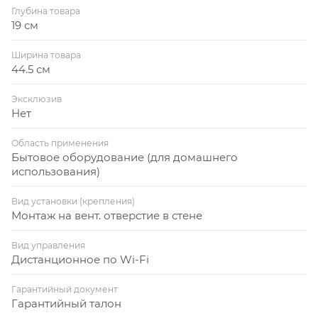
Глубина товара
воздуха автоматически управляет интенсивностью
19 см
очистки в режиме циркуляции.
Датчик CO2 (в комплекте) контролирует уровень
Ширина товара
44.5 см
углекислого газа в помещении и автоматически
управляет клапаном притока, поддерживая
Эксклюзив
оптимальный уровень CO2.
Нет
Прибор имеет удобный интерфейс, который
Область применения
Бытовое оборудование (для домашнего
обеспечивают цветной дисплей и полифонический
использования)
звуковой сигнал, встроенный Wi-Fi модуль для
удаленного управления прибора с мобильных
Вид установки (крепления)
устройств, пульт ДУ в комплекте.
Монтаж на вент. отверстие в стене
Вид управления
Дистанционное по Wi-Fi
Гарантийный документ
Гарантийный талон